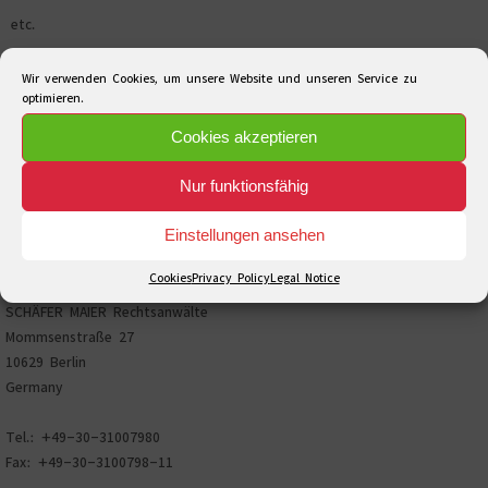
etc.
Wir verwenden Cookies, um unsere Website und unseren Service zu
optimieren.
Cookies akzeptieren
Search
Search
for:
Nur funktionsfähig
Einstellungen ansehen
Cookies
Privacy Policy
Legal Notice
SCHÄFER MAIER Rechtsanwälte
Mommsenstraße 27
10629 Berlin
Germany
Tel.: +49-30-31007980
Fax: +49-30-3100798-11