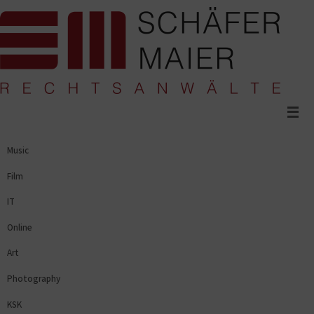
Skip
to
content
Music
Film
IT
Online
Art
Photography
KSK