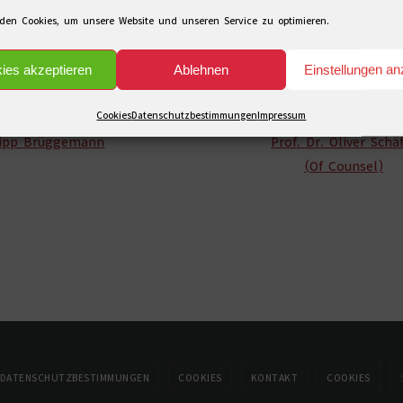
den Cookies, um unsere Website und unseren Service zu optimieren.
ies akzeptieren
Ablehnen
Einstellungen an
Cookies
Datenschutzbestimmungen
Impressum
lipp Brüggemann
Prof. Dr. Oliver Schä
(Of Counsel)
DATENSCHUTZBESTIMMUNGEN
COOKIES
KONTAKT
COOKIES