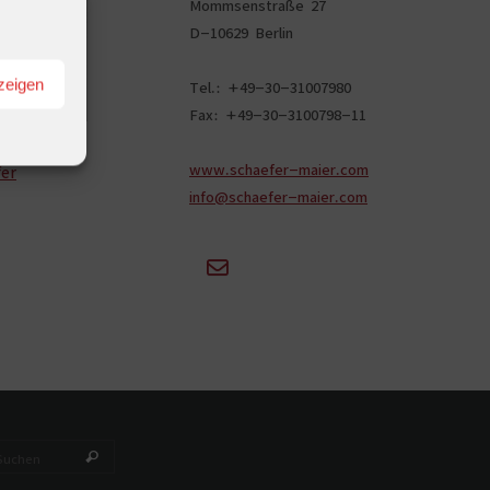
Mommsenstraße 27
D-10629 Berlin
Tel.: +49-30-31007980
zeigen
Fax: +49-30-3100798-11
www.schaefer-maier.com
fer
info@schaefer-maier.com
Suchen nach:
Suchen