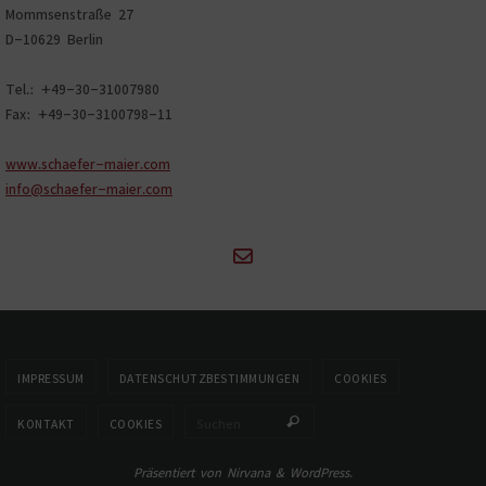
Mommsenstraße 27
D-10629 Berlin
Tel.: +49-30-31007980
Fax: +49-30-3100798-11
www.schaefer-maier.com
info@schaefer-maier.com
IMPRESSUM
DATENSCHUTZBESTIMMUNGEN
COOKIES
Suchen nach:
KONTAKT
COOKIES
Suchen
Präsentiert von
Nirvana
&
WordPress.