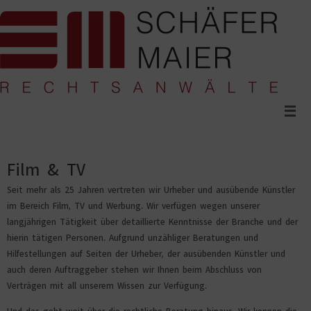
Zum
Inhalt
springen
Film & TV
Seit mehr als 25 Jahren vertreten wir Urheber und ausübende Künstler
im Bereich Film, TV und Werbung. Wir verfügen wegen unserer
langjährigen Tätigkeit über detaillierte Kenntnisse der Branche und der
hierin tätigen Personen. Aufgrund unzähliger Beratungen und
Hilfestellungen auf Seiten der Urheber, der ausübenden Künstler und
auch deren Auftraggeber stehen wir Ihnen beim Abschluss von
Verträgen mit all unserem Wissen zur Verfügung.
Und das geht weit über die rechtliche Beratung hinaus. Wir kennen die