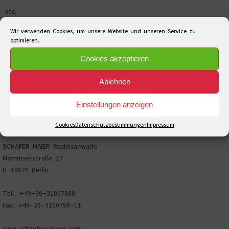
etc.
Wir verwenden Cookies, um unsere Website und unseren Service zu
optimieren.
Cookies akzeptieren
Suchen
Suchen
nach:
Ablehnen
Einstellungen anzeigen
Cookies
Datenschutzbestimmungen
Impressum
SCHÄFER MAIER Rechtsanwälte
Mommsenstraße 27
D-10629 Berlin
Tel.: +49-30-31007980
Fax: +49-30-3100798-11
www.schaefer-maier.com